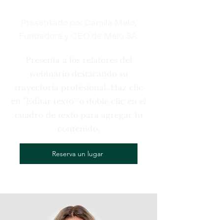
Presentado por Camila Melo,
Fundadora y CEO de Melo SA.
Presenta a los relatores del
webinario destacando su
trayectoria profesional. Haz clic
en "Editar texto" o doble clic en el
cuadro de texto para agregar tu
contenido.
Reserva un lugar