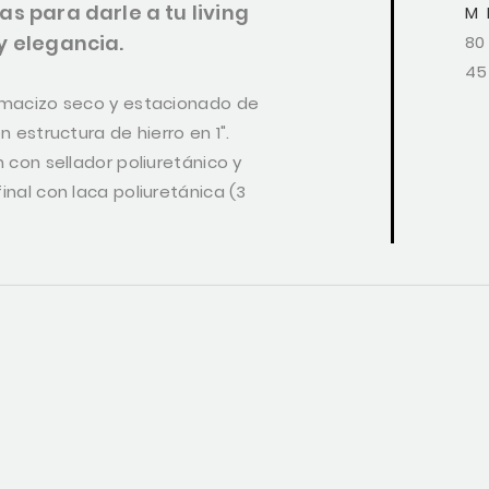
as para darle a tu living
M
y elegancia.
80
45
macizo seco y estacionado de
n estructura de hierro en 1".
 con sellador poliuretánico y
nal con laca poliuretánica (3