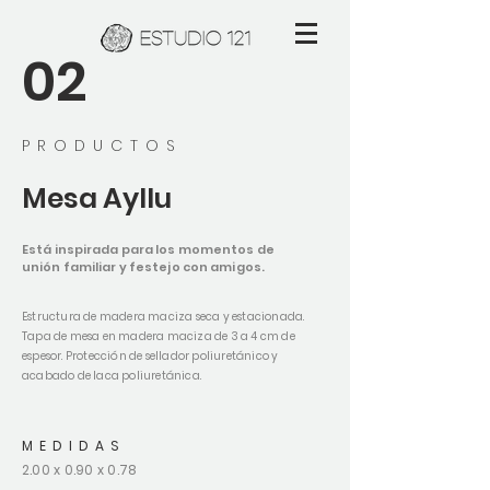
02
PRODUCTOS
Mesa
Ayllu
Está inspirada para los momentos de
unión familiar y festejo con amigos.
Estructura de madera maciza seca y estacionada.
Tapa de mesa en madera maciza de 3 a 4 cm de
espesor. Protección de sellador poliuretánico y
acabado de laca poliuretánica.
MEDIDAS
2.00 x 0.90 x 0.78